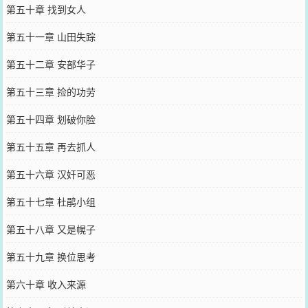
第五十章 找到女人
第五十一章 山田失踪
第五十二章 安部华子
第五十三章 捡的功劳
第五十四章 划破你脸
第五十五章 再去抓人
第五十六章 汉奸可恶
第五十七章 杜鹃小组
第五十八章 又是幌子
第五十九章 换位思考
第六十章 收入来源