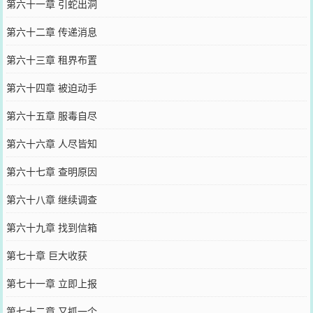
第六十一章 引蛇出洞
第六十二章 传递消息
第六十三章 租界布置
第六十四章 被迫动手
第六十五章 服毒自尽
第六十六章 人尽皆知
第六十七章 查明原因
第六十八章 继续调查
第六十九章 找到信箱
第七十章 巨大收获
第七十一章 立即上报
第七十二章 又抓一个