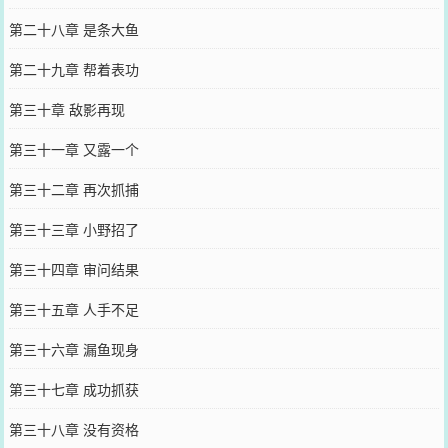
第二十八章 是条大鱼
第二十九章 帮着表功
第三十章 敌影再现
第三十一章 又露一个
第三十二章 再次抓捕
第三十三章 小野招了
第三十四章 审问结果
第三十五章 人手不足
第三十六章 漏鱼现身
第三十七章 成功抓获
第三十八章 没有资格