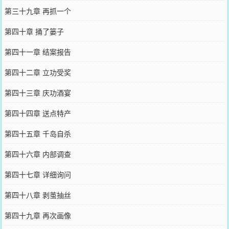
第三十九章 再抓一个
第四十章 捅了篓子
第四十一章 结案报告
第四十二章 立功受奖
第四十三章 庆功酒宴
第四十四章 送点特产
第四十五章 千岛自杀
第四十六章 内部调查
第四十七章 详细询问
第四十八章 剥茧抽丝
第四十九章 再次画像