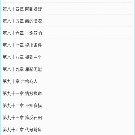
第八十四章 网到嫌疑
第八十五章 新的情况
第八十六章 一炮双响
第八十七章 提出条件
第八十八章 抓到三个
第八十九章 卑鄙无能
第九十章 合格商人
第九十一章 情报换命
第九十二章 不知多措
第九十三章 策反石田
第九十四章 代号鲶鱼