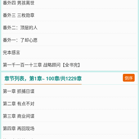
番外四 男孩离世
番外三 三枚勋章
番外二：顶层的人
番外一：了却心愿
完本感言
第一千一百一十三章 战略顾问【全书完】
章节列表，第1章~ 100章/共1229章
倒序
第一章 抓捕日谍
第二章 有点不对
第三章 商业间谍
第四章 再回现场