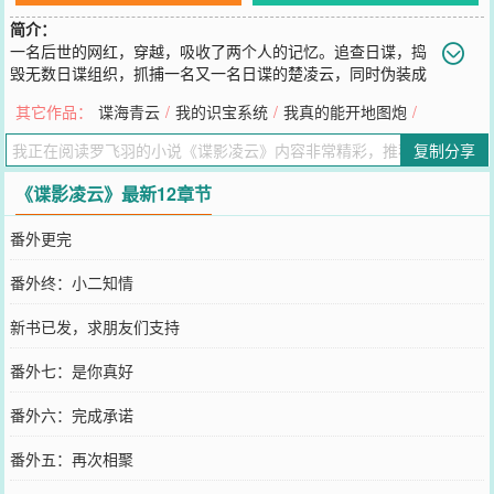
简介：
一名后世的网红，穿越，吸收了两个人的记忆。追查日谍，捣
毁无数日谍组织，抓捕一名又一名日谍的楚凌云，同时伪装成
日本人，深入敌群，套取情报，周旋在日本高层之中。在那个动荡的
其它作品：
谍海青云
/
我的识宝系统
/
我真的能开地图炮
/
年代，楚凌云用自己的机智和智慧，为祖国的烽火事业贡献着自己的
力量，立下了不可磨灭的功勋。
复制分享
您要是觉得《
谍影凌云
》还不错的话请不要忘记向您QQ群和微博微信
里的朋友推荐哦！
《谍影凌云》最新12章节
番外更完
番外终：小二知情
新书已发，求朋友们支持
番外七：是你真好
番外六：完成承诺
番外五：再次相聚