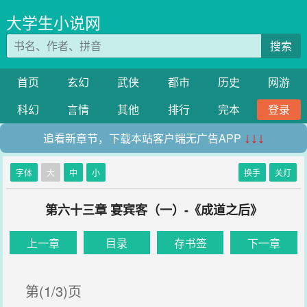
大学生小说网
搜索
首页
玄幻
武侠
都市
历史
网游
科幻
言情
其他
排行
完本
登录
追看新章节，下载本站客户端无广告APP
↓↓↓
字体
大
中
小
换手
关灯
第六十三章 宴宾客（一）-《成道之后》
上一章
目录
存书签
下一章
第(1/3)页