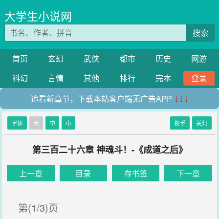
大学生小说网
搜索
首页
玄幻
武侠
都市
历史
网游
科幻
言情
其他
排行
完本
登录
追看新章节，下载本站客户端无广告APP
↓↓↓
字体
大
中
小
换手
关灯
第三百二十六章 神魂斗！-《成道之后》
上一章
目录
存书签
下一章
第(1/3)页