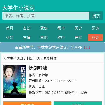
大学生小说网
搜索
首页
玄幻
武侠
都市
历史
网游
科幻
言情
其他
排行
完本
登录
追看新章节，下载本站客户端无广告APP
↓↓↓
大学生小说网
>
科幻小说
> 抚剑吟啸
抚剑吟啸
作者：
眉师娘
更新时间：2025-09-17 21:22:36
状态：完本
最新章节：
282.第282章 初阳台上 · 尾声
加入书架
点击阅读