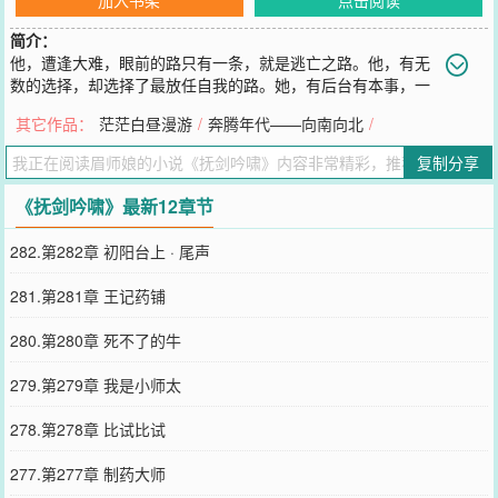
简介：
他，遭逢大难，眼前的路只有一条，就是逃亡之路。他，有无
数的选择，却选择了最放任自我的路。她，有后台有本事，一
亮相就出手不凡。她，生在书香门第、官宦之家，却有一颗江湖的
其它作品：
茫茫白昼漫游
/
奔腾年代——向南向北
/
心。江湖的路，一旦踏入就无法回头。无望的爱，明知道苦也要继续
追索。
复制分享
您要是觉得《
抚剑吟啸
》还不错的话请不要忘记向您QQ群和微博微信
里的朋友推荐哦！
《抚剑吟啸》最新12章节
282.第282章 初阳台上 · 尾声
281.第281章 王记药铺
280.第280章 死不了的牛
279.第279章 我是小师太
278.第278章 比试比试
277.第277章 制药大师