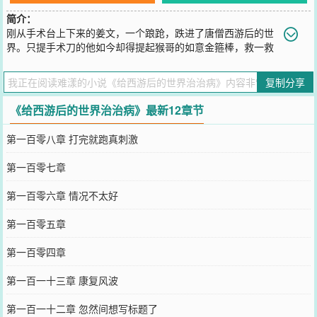
简介：
刚从手术台上下来的姜文，一个踉跄，跌进了唐僧西游后的世
界。只提手术刀的他如今却得提起猴哥的如意金箍棒，救一救
这被佛法扭曲的世界。
您要是觉得《
给西游后的世界治治病
》还不错的话请不要忘记向您QQ
复制分享
群和微博微信里的朋友推荐哦！
《给西游后的世界治治病》最新12章节
第一百零八章 打完就跑真刺激
第一百零七章
第一百零六章 情况不太好
第一百零五章
第一百零四章
第一百一十三章 康复风波
第一百一十二章 忽然间想写标题了