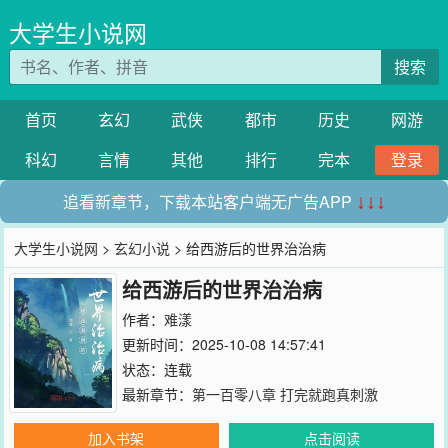
大学生小说网
搜索
首页
玄幻
武侠
都市
历史
网游
科幻
言情
其他
排行
完本
登录
追看新章节，下载本站客户端无广告APP
↓↓↓
大学生小说网
>
玄幻小说
> 给西游后的世界治治病
给西游后的世界治治病
作者：
难漾
更新时间：2025-10-08 14:57:41
状态：连载
最新章节：
第一百零八章 打完就跑真刺激
加入书架
点击阅读