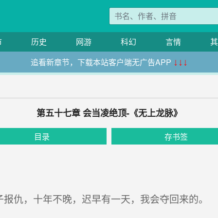
市
历史
网游
科幻
言情
其
追看新章节，下载本站客户端无广告APP
↓↓↓
第五十七章 会当凌绝顶-《无上龙脉》
目录
存书签
子报仇，十年不晚，迟早有一天，我会夺回来的。