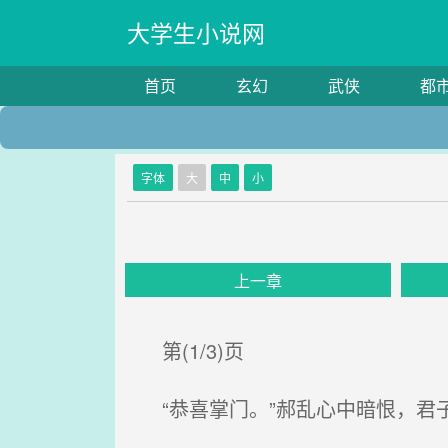
大学生小说网
首页
玄幻
武侠
都
字体
大
中
小
上一章
第(1/3)页
“恭喜掌门。”郝乱心中暗恨，君