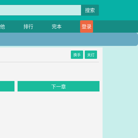
搜索
他
排行
完本
登录
换手
关灯
下一章