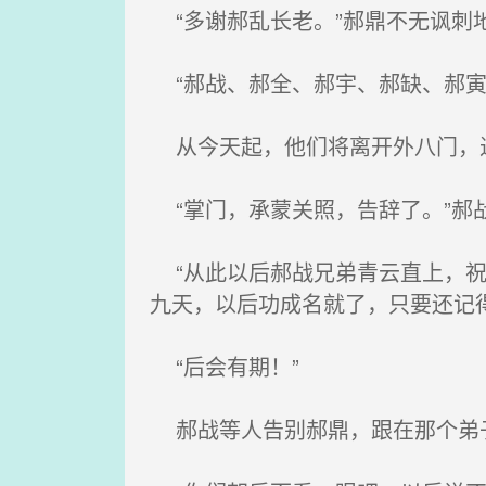
“多谢郝乱长老。”郝鼎不无讽刺
“郝战、郝全、郝宇、郝缺、郝寅
从今天起，他们将离开外八门，
“掌门，承蒙关照，告辞了。”郝
“从此以后郝战兄弟青云直上，祝
九天，以后功成名就了，只要还记
“后会有期！”
郝战等人告别郝鼎，跟在那个弟子