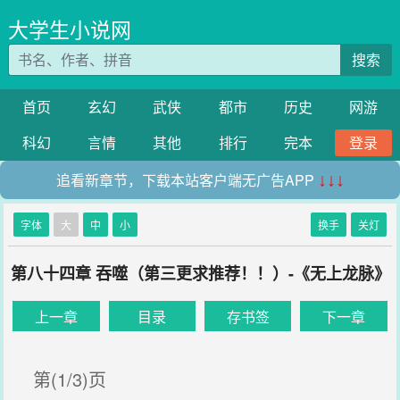
大学生小说网
搜索
首页
玄幻
武侠
都市
历史
网游
科幻
言情
其他
排行
完本
登录
追看新章节，下载本站客户端无广告APP
↓↓↓
字体
大
中
小
换手
关灯
第八十四章 吞噬（第三更求推荐！！）-《无上龙脉》
上一章
目录
存书签
下一章
第(1/3)页