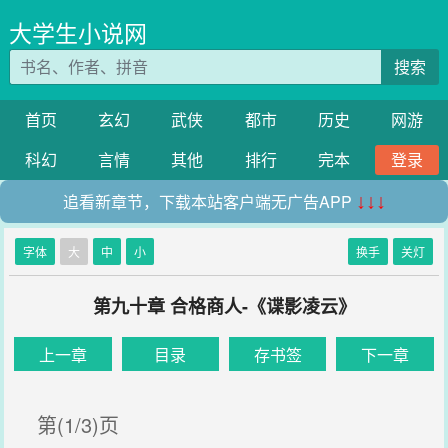
大学生小说网
搜索
首页
玄幻
武侠
都市
历史
网游
科幻
言情
其他
排行
完本
登录
追看新章节，下载本站客户端无广告APP
↓↓↓
字体
大
中
小
换手
关灯
第九十章 合格商人-《谍影凌云》
上一章
目录
存书签
下一章
第(1/3)页